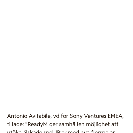
Antonio Avitabile, vd för Sony Ventures EMEA,
tillade: ”ReadyM ger samhällen möjlighet att
utöka älskade spel-IP:er med nya flerspelar-