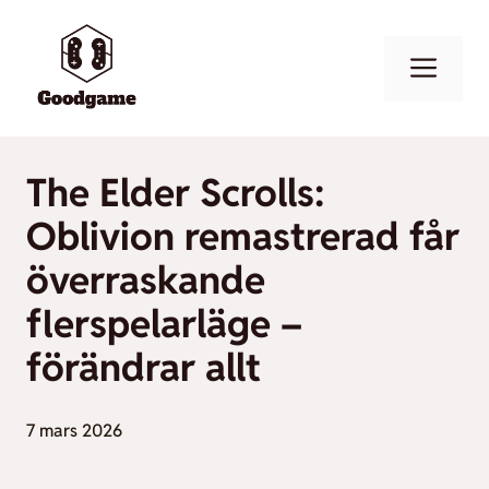
Hoppa
till
Men
innehåll
The Elder Scrolls:
Oblivion remastrerad får
överraskande
flerspelarläge –
förändrar allt
7 mars 2026